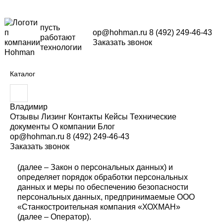
пусть
op@hohman.ru
8 (492) 249-46-43
работают
Заказать звонок
технологии
ПОЛИТИКА В ОТНОШЕНИИ
ОБРАБОТКИ ПЕРСОНАЛЬНЫХ
Каталог
ДАННЫХ
В
в
е
1. ОБЩИЕ ПОЛОЖЕНИЯ
Владимир
д
Отзывы
Лизинг
Контакты
Кейсы
Технические
и
документы
О компании
Блог
Настоящая политика обработки персональных
т
op@hohman.ru
8 (492) 249-46-43
данных составлена в соответствии с
е
Заказать звонок
з
требованиями Федерального закона от
а
27.07.2006. №152-ФЗ «О персональных данных»
п
(далее – Закон о персональных данных) и
р
определяет порядок обработки персональных
о
данных и меры по обеспечению безопасности
с
персональных данных, предпринимаемые ООО
:
«Станкостроительная компания «ХОХМАН»
(далее – Оператор).