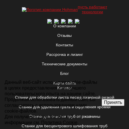
пусть работают
технологии
О компании
Отзывы
Контакты
Рассрочка и лизинг
Технические документы
Блог
Данный веб-сайт использует cookie-файлы
Карта сайта
в целях предоставления вам лучшего
Каталог
пользовательского опыта на нашем сайте.
Станки для обработки листа перед лазерной резкой
Продолжая использовать данный сайт, вы
Принять
соглашаетесь с использованием нами
Станки для удаления грата и скругления кромки
cookie-файлов.
Станки для очистки труб от ржавчины
Для получения дополнительной
информации см.
Политика Cookie
.
Станки для бесцентрового шлифования труб