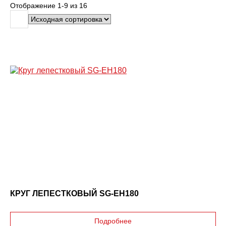
Отображение
1-9
из
16
В
в
е
д
и
т
е
з
а
п
р
о
с
:
КРУГ ЛЕПЕСТКОВЫЙ SG-EH180
Подробнее