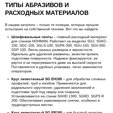
ТИПЫ АБРАЗИВОВ И
РАСХОДНЫХ МАТЕРИАЛОВ
В нашем каталоге – только те позиции, которые прошли
испытания на собственной технике. Вот что вы найдете:
Шлифовальные ленты
– главный расходный материал
для станков HOHMAN. Работают на моделях SG2, SGKC-
100, SGC-100, SGLS-100, SGPK-300, SGU-150, SGV-300,
SGP-100. Ленты разных размеров и зернистости.
Идеальны для удаления ржавчины, зачистки кромок,
подготовки поверхности. Надежно фиксируются, не
рвутся и не перегреваются даже на высокой скорости.
Поставляются в удобных упаковках, легко заменяются
оператором.
Круг лепестковый SG EH180
– для обработки сложных
профилей, труб и изгибов. Применяется для
радиального скругления, удаления загрязнений и
подготовки труб под сварку или покраску.
Устанавливается на станки SGHD 1300, SGRD, SGPS R
200. Обеспечивает равномерное снятие, особенно в
труднодоступных местах.
Круг лепестковый SG ER180
– для быстрой зачистки