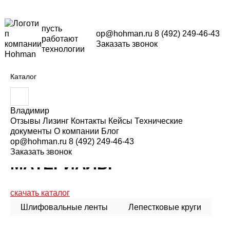
пусть
op@hohman.ru
8 (492) 249-46-43
работают
Заказать звонок
технологии
Каталог
В
Меню каталога
в
е
Владимир
д
Отзывы
Лизинг
Контакты
Кейсы
Технические
и
документы
О компании
Блог
Главная
Каталог
Абразивы и расходные материалы
т
op@hohman.ru
8 (492) 249-46-43
АБРАЗИВЫ И РАСХОДНЫЕ
е
Заказать звонок
з
МАТЕРИАЛЫ
а
п
р
о
скачать каталог
с
:
Шлифовальные ленты
Лепестковые круги