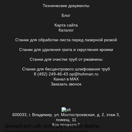
Технические документы
Блог
Карта сайта
Каталог
Станки для обработки листа перед лазерной резкой
Станки для удаления грата и скругления кромки
Станки для очистки труб от ржавчины
Станки для бесцентрового шлифования труб
8 (492) 249-46-43
op@hohman.ru
Канал в MAX
Заказать звонок
600033, г. Владимир, ул. Мостостроевская, д. 2, этаж 3,
помещ. 11
Как проехать?
Данный веб-сайт использует cookie-файлы
в целях предоставления вам лучшего